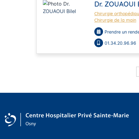
Dr. ZOUAOUI B
Chirurgie orthopédiq
Chirurgie de la main
Prendre un rende
01.34.20.96.96