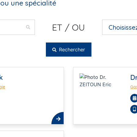
ou une spécialité
ET / OU
Rechercher
k
Dr
gie
Gas