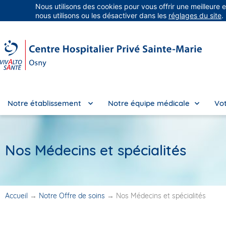
Nous utilisons des cookies pour vous offrir une meilleure 
Groupe Vivalto Santé
Entre nous, la vie
nous utilisons ou les désactiver dans les
réglages du site
.
Notre établissement
Notre équipe médicale
Vot
Nos Médecins et spécialités
Accueil
→
Notre Offre de soins
→
Nos Médecins et spécialités