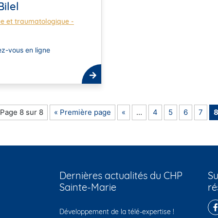
ilel
ue et traumatologique -
z-vous en ligne
Page 8 sur 8
« Première page
«
…
4
5
6
7
Dernières actualités du CHP
Su
Sainte-Marie
ré
Développement de la télé-expertise !