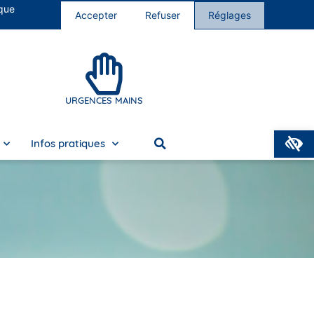
 que
s cliniques
Nous rejoindre
Accepter
Refuser
Réglages
URGENCES MAINS
O
Infos pratiques