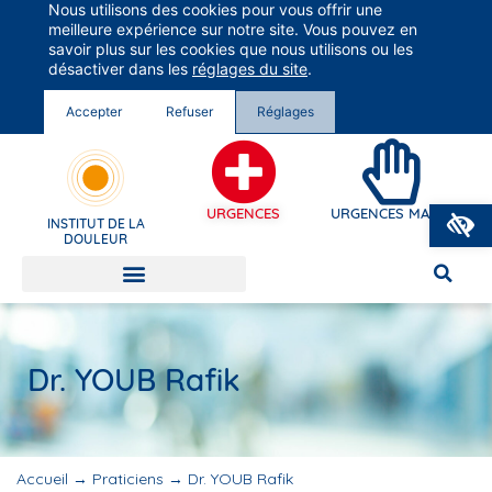
Nous utilisons des cookies pour vous offrir une
Groupe Vivalto Santé
meilleure expérience sur notre site. Vous pouvez en
Entre nous, la vie
savoir plus sur les cookies que nous utilisons ou les
désactiver dans les
réglages du site
.
Accepter
Refuser
Réglages
O
URGENCES
URGENCES MAINS
INSTITUT DE LA
DOULEUR
Dr. YOUB Rafik
Accueil
→
Praticiens
→
Dr. YOUB Rafik