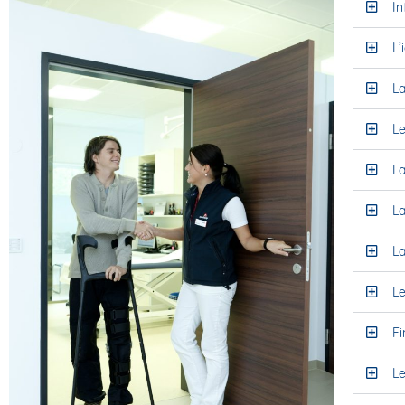
I
L’
La
L
L
La
La
Le
Fi
L