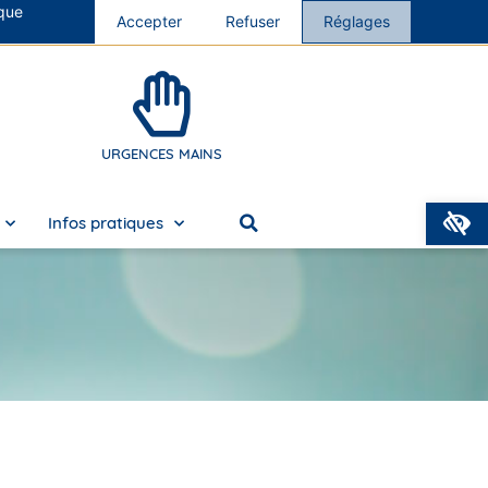
 que
s cliniques
Accepter
Nous rejoindre
Refuser
Réglages
URGENCES MAINS
O
Infos pratiques