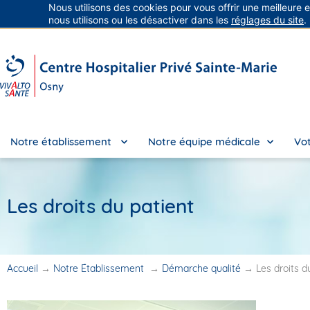
Nous utilisons des cookies pour vous offrir une meilleure 
Groupe Vivalto Santé
Entre nous, la vie
nous utilisons ou les désactiver dans les
réglages du site
.
Notre établissement
Notre équipe médicale
Vot
Les droits du patient
Accueil
→
Notre Établissement
→
Démarche qualité
→
Les droits d