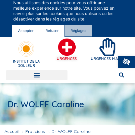
Nous utilisons des cookies pour vous offrir une
Groupe Vivalto Santé
meilleure expérience sur notre site. Vous pouvez en
Entre nous, la vie
savoir plus sur les cookies que nous utilisons ou les
désactiver dans les
réglages du site
.
Accepter
Refuser
Réglages
O
URGENCES
URGENCES MAINS
INSTITUT DE LA
DOULEUR
Dr. WOLFF Caroline
Accueil
→
Praticiens
→
Dr. WOLFF Caroline