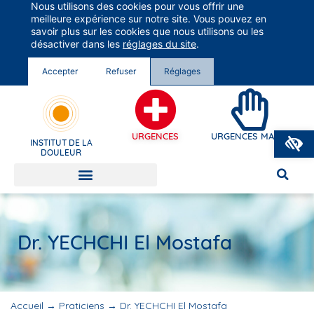
Nous utilisons des cookies pour vous offrir une
Groupe Vivalto Santé
meilleure expérience sur notre site. Vous pouvez en
Entre nous, la vie
savoir plus sur les cookies que nous utilisons ou les
désactiver dans les
réglages du site
.
Accepter
Refuser
Réglages
O
URGENCES
URGENCES MAINS
INSTITUT DE LA
DOULEUR
Dr. YECHCHI El Mostafa
Accueil
→
Praticiens
→
Dr. YECHCHI El Mostafa