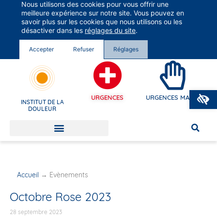
Nous utilisons des cookies pour vous offrir une
Groupe Vivalto Santé
meilleure expérience sur notre site. Vous pouvez en
Entre nous, la vie
savoir plus sur les cookies que nous utilisons ou les
désactiver dans les
réglages du site
.
Accepter
Refuser
Réglages
O
URGENCES
URGENCES MAINS
INSTITUT DE LA
DOULEUR
Accueil
→
Evènements
Octobre Rose 2023
28 septembre 2023