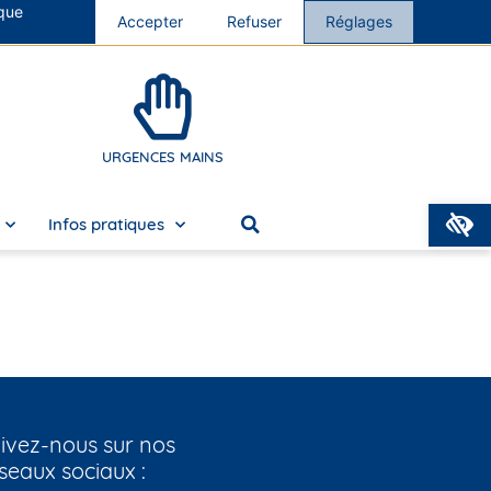
 que
s cliniques
Accepter
Nous rejoindre
Refuser
Réglages
URGENCES MAINS
O
Infos pratiques
ivez-nous sur nos
seaux sociaux :