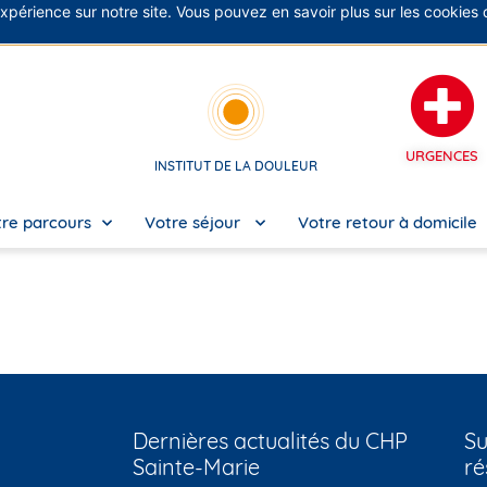
expérience sur notre site. Vous pouvez en savoir plus sur les cookies
No
URGENCES
INSTITUT DE LA DOULEUR
re parcours
Votre séjour
Votre retour à domicile
Dernières actualités du CHP
Su
Sainte-Marie
ré