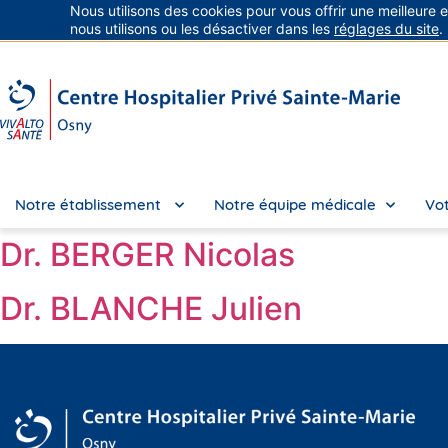
Nous utilisons des cookies pour vous offrir une meilleure 
Groupe Vivalto Santé
Entre nous, la vie
nous utilisons ou les désactiver dans les
réglages du site
.
Notre établissement
Notre équipe médicale
Vot
Dr. BERGER Nicolas
Dr. BLANCHE Julien