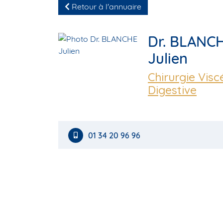
Retour à l'annuaire
Dr. BLANC
Julien
Chirurgie Visc
Digestive
01 34 20 96 96