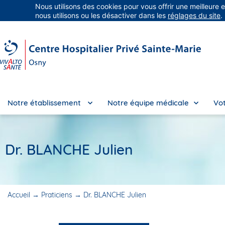
Nous utilisons des cookies pour vous offrir une meilleure 
Groupe Vivalto Santé
Entre nous, la vie
nous utilisons ou les désactiver dans les
réglages du site
.
Notre établissement
Notre équipe médicale
Vot
Dr. BLANCHE Julien
Accueil
→
Praticiens
→
Dr. BLANCHE Julien