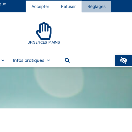
 que
s cliniques
Nous rejoindre
Accepter
Refuser
Réglages
URGENCES MAINS
O
Infos pratiques