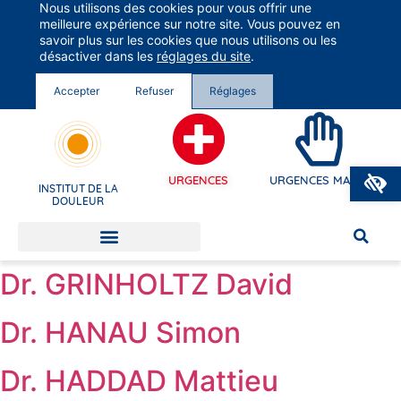
Nous utilisons des cookies pour vous offrir une
Groupe Vivalto Santé
meilleure expérience sur notre site. Vous pouvez en
Entre nous, la vie
savoir plus sur les cookies que nous utilisons ou les
désactiver dans les
réglages du site
.
Accepter
Refuser
Réglages
O
URGENCES
URGENCES MAINS
INSTITUT DE LA
DOULEUR
Dr. GRINHOLTZ David
Dr. HANAU Simon
Dr. HADDAD Mattieu