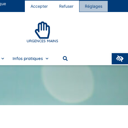
 que
s cliniques
Nous rejoindre
Accepter
Refuser
Réglages
URGENCES MAINS
O
Infos pratiques