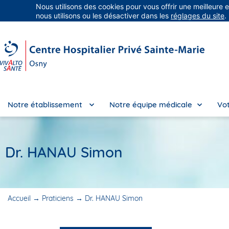
Nous utilisons des cookies pour vous offrir une meilleure 
Groupe Vivalto Santé
Entre nous, la vie
nous utilisons ou les désactiver dans les
réglages du site
.
Notre établissement
Notre équipe médicale
Vot
Dr. HANAU Simon
Accueil
→
Praticiens
→
Dr. HANAU Simon