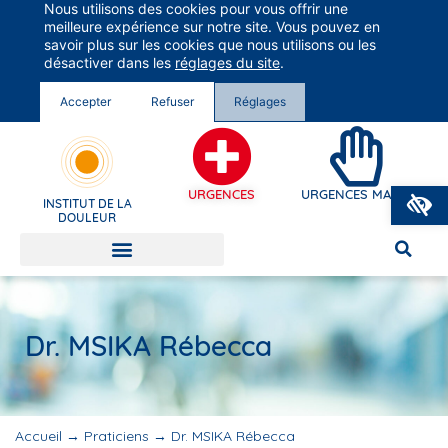
Nous utilisons des cookies pour vous offrir une
Groupe Vivalto Santé
meilleure expérience sur notre site. Vous pouvez en
Entre nous, la vie
savoir plus sur les cookies que nous utilisons ou les
désactiver dans les
réglages du site
.
Accepter
Refuser
Réglages
O
URGENCES
URGENCES MAINS
INSTITUT DE LA
DOULEUR
Dr. MSIKA Rébecca
Accueil
→
Praticiens
→
Dr. MSIKA Rébecca