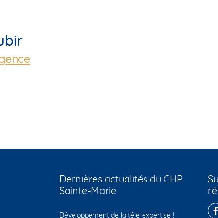
ubir
rgence
Dernières actualités du CHP
Su
Sainte-Marie
ré
Développement de la télé-expertise !