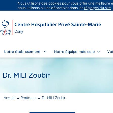
Nous utilisons des cookies pour vous offrir une meilleure 
Groupe Vivalto Santé
Entre nous, la vie
nous utilisons ou les désactiver dans les
réglages du site
.
Notre établissement
Notre équipe médicale
Vot
Dr. MILI Zoubir
Accueil
→
Praticiens
→
Dr. MILI Zoubir