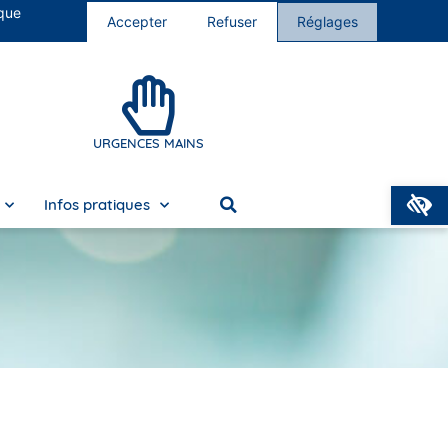
 que
s cliniques
Nous rejoindre
Accepter
Refuser
Réglages
URGENCES MAINS
O
Infos pratiques