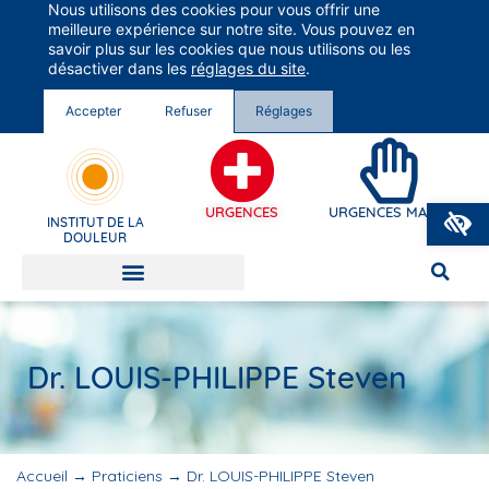
Nous utilisons des cookies pour vous offrir une
Groupe Vivalto Santé
meilleure expérience sur notre site. Vous pouvez en
Entre nous, la vie
savoir plus sur les cookies que nous utilisons ou les
désactiver dans les
réglages du site
.
Accepter
Refuser
Réglages
O
URGENCES
URGENCES MAINS
INSTITUT DE LA
DOULEUR
Dr. LOUIS-PHILIPPE Steven
Accueil
→
Praticiens
→
Dr. LOUIS-PHILIPPE Steven