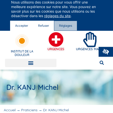
Nous utilisons des cookies pour vous offrir une
Groupe Vivalto Santé
meilleure expérience sur notre site. Vous pouvez en
Entre nous, la vie
savoir plus sur les cookies que nous utilisons ou les
désactiver dans les
réglages du site
.
Accepter
Refuser
Réglages
O
URGENCES
URGENCES MAINS
INSTITUT DE LA
DOULEUR
Dr. KANJ Michel
Accueil
→
Praticiens
→
Dr. KANJ Michel