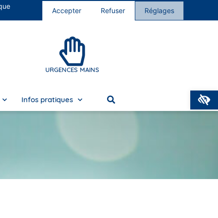
 que
s cliniques
Nous rejoindre
Accepter
Refuser
Réglages
URGENCES MAINS
O
Infos pratiques