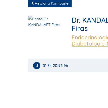
Retour à l'annuaire
Dr. KANDA
Firas
Endocrinologi
Diabétologie-
01 34 20 96 96