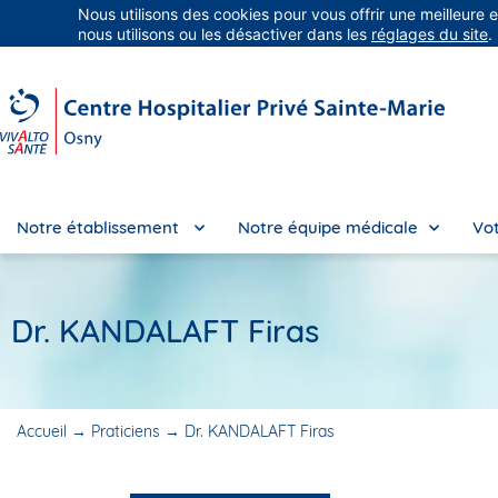
Nous utilisons des cookies pour vous offrir une meilleure 
Groupe Vivalto Santé
Entre nous, la vie
nous utilisons ou les désactiver dans les
réglages du site
.
Notre établissement
Notre équipe médicale
Vot
Dr. KANDALAFT Firas
Accueil
→
Praticiens
→
Dr. KANDALAFT Firas