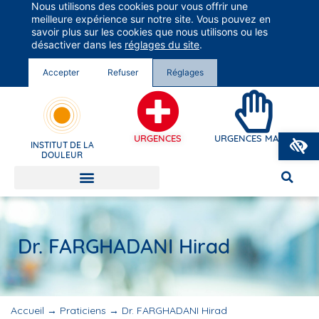
Nous utilisons des cookies pour vous offrir une
Groupe Vivalto Santé
meilleure expérience sur notre site. Vous pouvez en
Entre nous, la vie
savoir plus sur les cookies que nous utilisons ou les
désactiver dans les
réglages du site
.
Accepter
Refuser
Réglages
O
URGENCES
URGENCES MAINS
INSTITUT DE LA
DOULEUR
Dr. FARGHADANI Hirad
Accueil
→
Praticiens
→
Dr. FARGHADANI Hirad