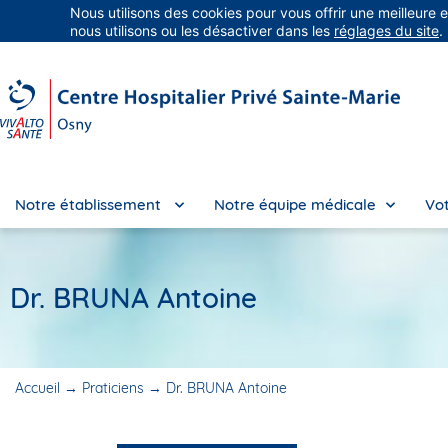
Nous utilisons des cookies pour vous offrir une meilleure 
Groupe Vivalto Santé
Entre nous, la vie
nous utilisons ou les désactiver dans les
réglages du site
.
Notre établissement
Notre équipe médicale
Vot
Dr. BRUNA Antoine
Accueil
→
Praticiens
→
Dr. BRUNA Antoine