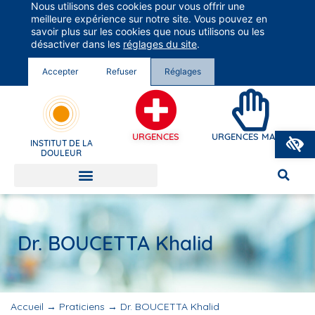
Nous utilisons des cookies pour vous offrir une
Groupe Vivalto Santé
meilleure expérience sur notre site. Vous pouvez en
Entre nous, la vie
savoir plus sur les cookies que nous utilisons ou les
désactiver dans les
réglages du site
.
Accepter
Refuser
Réglages
O
URGENCES
URGENCES MAINS
INSTITUT DE LA
DOULEUR
Dr. BOUCETTA Khalid
Accueil
→
Praticiens
→
Dr. BOUCETTA Khalid