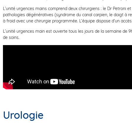
L’unité urgences mains comprend deux chirurgiens : le Dr Petroni e
pathologies dégénératives (syndrome du canal carpien, le doigt à res
à froid avec une chirurgie programmée. L’équipe dispose d’un accès 
L’unité urgences main est ouverte tous les jours de la semaine de 9h
de soins.
Urologie