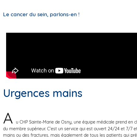
Le cancer du sein, parlons-en !
Urgences mains
A
u CHP Sainte-Marie de Osny, une équipe médicale prend en cha
du membre supérieur. C’est un service qui est ouvert 24/24 et 7/7 et
mains ou des fractures, mais également de tous les patients qui p