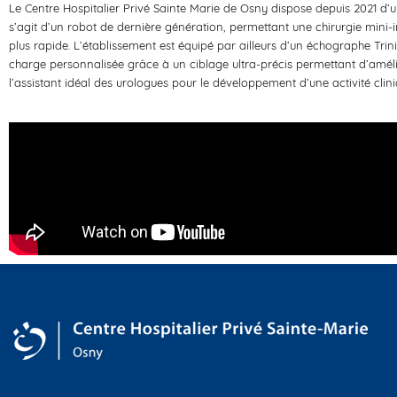
Le Centre Hospitalier Privé Sainte Marie de Osny dispose depuis 2021 d’u
s’agit d’un robot de dernière génération, permettant une chirurgie mini-in
plus rapide. L’établissement est équipé par ailleurs d’un échographe Trin
charge personnalisée grâce à un ciblage ultra-précis permettant d’amélior
l’assistant idéal des urologues pour le développement d’une activité clin