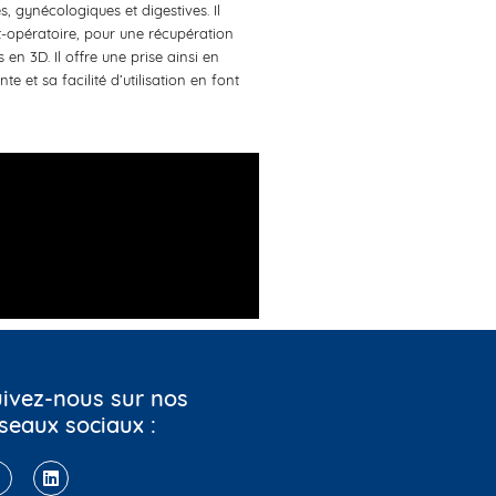
, gynécologiques et digestives. Il
st-opératoire, pour une récupération
en 3D. Il offre une prise ainsi en
 et sa facilité d’utilisation en font
ivez-nous sur nos
seaux sociaux :