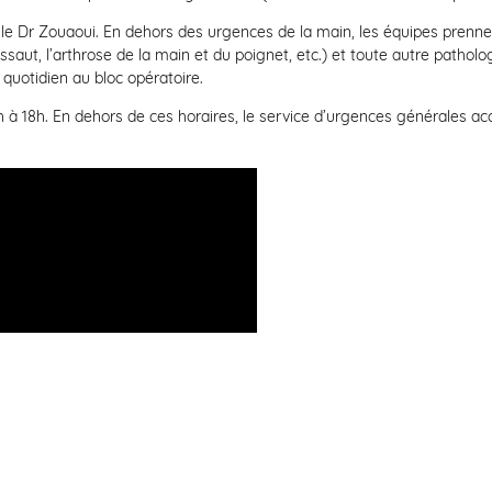
t le Dr Zouaoui. En dehors des urgences de la main, les équipes pren
saut, l’arthrose de la main et du poignet, etc.) et toute autre pathol
quotidien au bloc opératoire.
 à 18h. En dehors de ces horaires, le service d’urgences générales accu