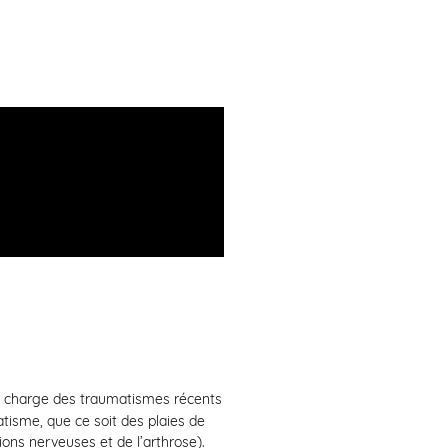
en charge des traumatismes récents
atisme, que ce soit des plaies de
ns nerveuses et de l’arthrose).