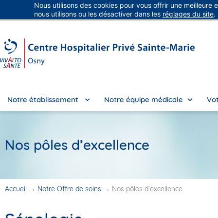
Nous utilisons des cookies pour vous offrir une meilleure 
Groupe Vivalto Santé
Entre nous, la vie
nous utilisons ou les désactiver dans les
réglages du site
.
Notre établissement
Notre équipe médicale
Vot
Nos pôles d’excellence
Accueil
→
Notre Offre de soins
→
Nos pôles d’excellence