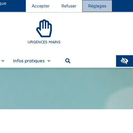
 que
s cliniques
Accepter
Nous rejoindre
Refuser
Réglages
URGENCES MAINS
O
Infos pratiques