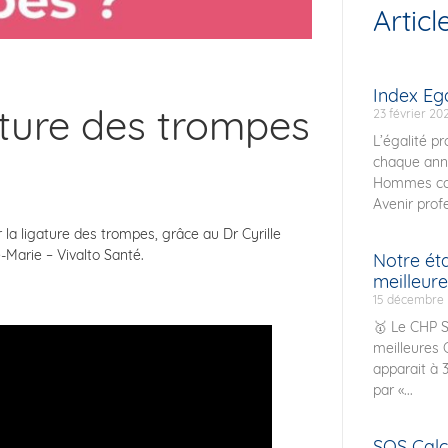
Articl
Index E
gature des trompes
23 février 20
L’égalité p
chaque ann
Hommes con
Avenir prof
la ligature des trompes, grâce au Dr Cyrille
-Marie – Vivalto Santé.
Notre ét
meilleure
15 décembre
🥇 Le CHP S
meilleures 
apparait à 
par «...
SOS Calcu