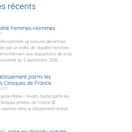
es récents
galité Femmes-Hommes
26
rofessionnelle se mesure désormais
ée par un index de l’égalité Femmes-
formément aux dispositions de la loi
essionnel du 5 septembre 2018....
ablissement parmi les
s Cliniques de France
 2025
ainte-Marie – Vivalto Santé parmi les
Cliniques privées de France 👏
3 reprises dans le classement réalisé
l : prise en charge urgente