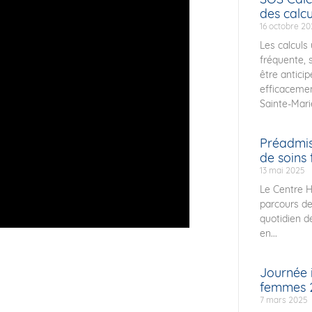
des calcu
16 octobre 2
Les calculs
fréquente, 
être anticip
efficacemen
Sainte-Marie
Préadmiss
de soins f
13 mai 2025
Le Centre Ho
parcours de
quotidien d
en...
Journée i
femmes 
7 mars 2025