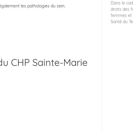
Dans le cad
galement les pathologies du sein.
droits des
femmes et 
Santé du Ter
du CHP Sainte-Marie