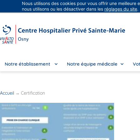
Nous utilisons des cookies pour vous offrir une meilleure 
Groupe Vivalto Santé
Entre nous, la vie
nous utilisons ou les désactiver dans les
réglages du site
.
Notre établissement
Notre équipe médicale
Vot
Accueil
→
Certification