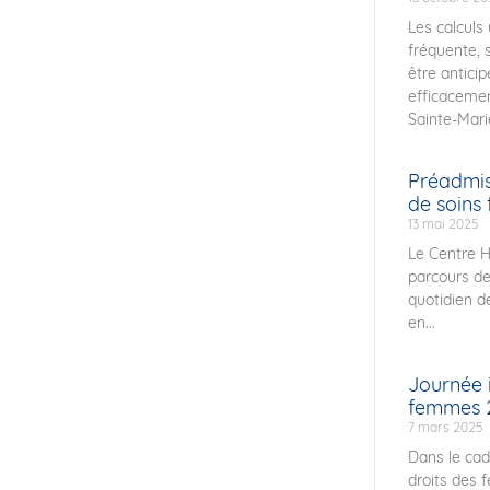
Les calculs
fréquente, 
être anticip
efficacemen
Sainte-Marie
Préadmiss
de soins f
13 mai 2025
Le Centre Ho
parcours de
quotidien d
en...
Journée i
femmes 
7 mars 2025
Dans le cad
droits des