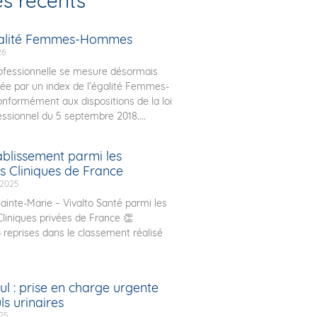
es récents
galité Femmes-Hommes
26
rofessionnelle se mesure désormais
ée par un index de l’égalité Femmes-
formément aux dispositions de la loi
essionnel du 5 septembre 2018....
ablissement parmi les
s Cliniques de France
 2025
ainte-Marie – Vivalto Santé parmi les
Cliniques privées de France 👏
3 reprises dans le classement réalisé
l : prise en charge urgente
ls urinaires
025