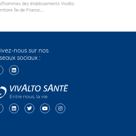
d’hommes des établissements Vivalto
ritoire Île-de-France....
ivez-nous sur nos
seaux sociaux :