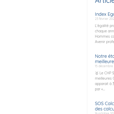
Articl
Index E
23 février 20
L’égalité p
chaque ann
Hommes con
Avenir prof
Notre ét
meilleure
15 décembre
🥇 Le CHP S
meilleures 
apparait à 
par «...
SOS Calcu
des calcu
16 octobre 2