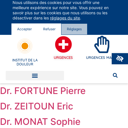
Nous utilisons des cookies pour vous offrir une
Groupe Vivalto Santé
meilleure expérience sur notre site. Vous pouvez en
Entre nous, la vie
savoir plus sur les cookies que nous utilisons ou les
désactiver dans les
réglages du site
.
Accepter
Refuser
Réglages
O
URGENCES
URGENCES MAINS
INSTITUT DE LA
DOULEUR
Dr. FORTUNE Pierre
Dr. ZEITOUN Eric
Dr. MONAT Sophie