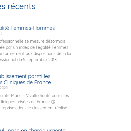
es récents
galité Femmes-Hommes
26
rofessionnelle se mesure désormais
ée par un index de l’égalité Femmes-
formément aux dispositions de la loi
essionnel du 5 septembre 2018....
ablissement parmi les
s Cliniques de France
 2025
ainte-Marie – Vivalto Santé parmi les
Cliniques privées de France 👏
3 reprises dans le classement réalisé
l : prise en charge urgente