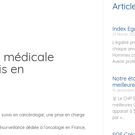
Articl
Index E
23 février 20
L’égalité p
chaque ann
e médicale
Hommes con
Avenir prof
is en
Notre ét
meilleure
15 décembre
🥇 Le CHP S
meilleures 
apparait à 
 suivis en cancérologie, une prise en charge
par «...
ésurveillance dédiée à l’oncologie en France,
SOS Calcu