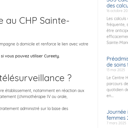
des calcu
16 octobre 2
ie au CHP Sainte-
Les calculs
fréquente, 
être anticip
efficacemen
Sainte-Marie
mpagne à domicile et renforce le lien avec votre
 si vous pouvez utiliser Cureety.
Préadmiss
de soins f
13 mai 2025
télésurveillance ?
Le Centre Ho
parcours de
quotidien d
notre établissement, notamment en réaction aux
en...
raitement (chimiothérapie IV ou orale,
traitement administré sur la base des
Journée i
femmes 
7 mars 2025